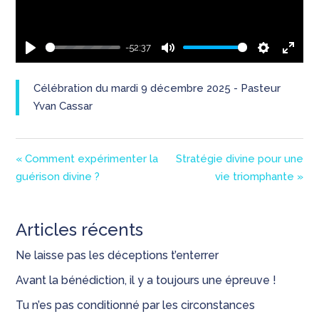
-52:37
Play
Mute
Settings
Enter
fullsc
Célébration du mardi 9 décembre 2025 - Pasteur
Yvan Cassar
« Comment expérimenter la
Stratégie divine pour une
guérison divine ?
vie triomphante »
Articles récents
Ne laisse pas les déceptions t’enterrer
Avant la bénédiction, il y a toujours une épreuve !
Tu n’es pas conditionné par les circonstances