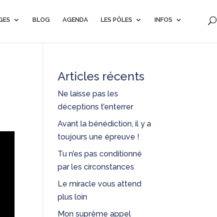
GES
BLOG
AGENDA
LES PÔLES
INFOS
Articles récents
Ne laisse pas les
déceptions t’enterrer
Avant la bénédiction, il y a
toujours une épreuve !
Tu n’es pas conditionné
par les circonstances
Le miracle vous attend
plus loin
Mon suprême appel