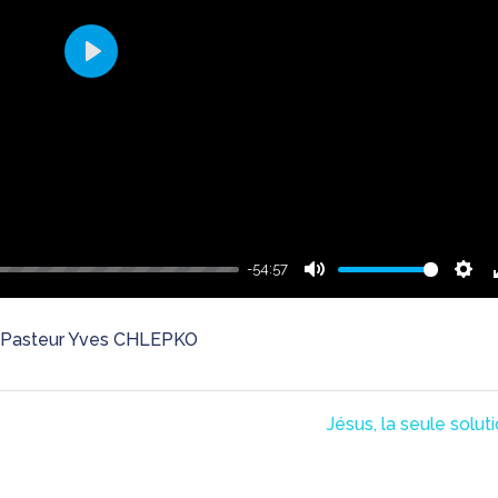
Play
-54:57
Mute
Sett
 - Pasteur Yves CHLEPKO
Jésus, la seule solut