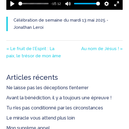
-18:12
Play
Mute
Settings
Enter
fullsc
Célébration de semaine du mardi 13 mai 2025 -
Jonathan Leroi
« Le fruit de l’Esprit : La
Au nom de Jésus ! »
paix, le trésor de mon âme
Articles récents
Ne laisse pas les déceptions t’enterrer
Avant la bénédiction, il y a toujours une épreuve !
Tu n’es pas conditionné par les circonstances
Le miracle vous attend plus loin
Mon suprême appel