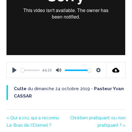
44:22
Play
Mute
Settings
Culte
du dimanche 24 octobre 2019 -
Pasteur Yvan
CASSAR
« Qui a cru, qui a reconnu
Chrétien pratiquant ou non
Le Bras de l’Eternel ?
pratiquant ? »