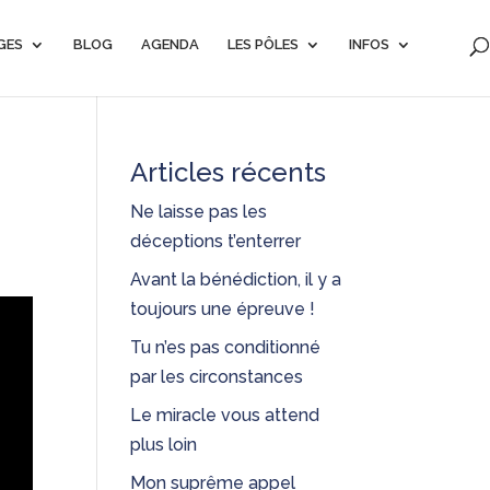
GES
BLOG
AGENDA
LES PÔLES
INFOS
Articles récents
Ne laisse pas les
déceptions t’enterrer
Avant la bénédiction, il y a
toujours une épreuve !
Tu n’es pas conditionné
par les circonstances
Le miracle vous attend
plus loin
Mon suprême appel