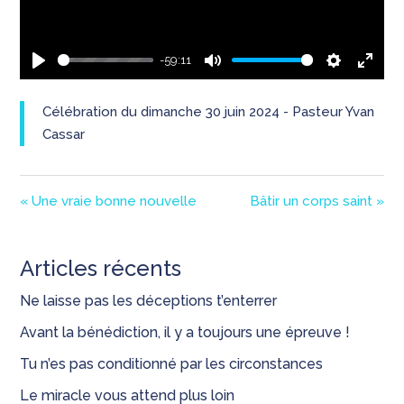
-59:11
Play
Mute
Settings
Enter
fullsc
Célébration du dimanche 30 juin 2024 - Pasteur Yvan
Cassar
« Une vraie bonne nouvelle
Bâtir un corps saint »
Articles récents
Ne laisse pas les déceptions t’enterrer
Avant la bénédiction, il y a toujours une épreuve !
Tu n’es pas conditionné par les circonstances
Le miracle vous attend plus loin